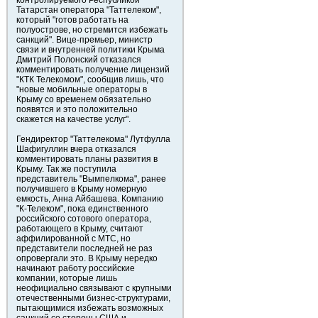
контролируемого Республикой
Татарстан оператора "Таттелеком",
который "готов работать на
полуострове, но стремится избежать
санкций". Вице-премьер, министр
связи и внутренней политики Крыма
Дмитрий Полонский отказался
комментировать получение лицензий
"КТК Телекомом", сообщив лишь, что
"новые мобильные операторы в
Крыму со временем обязательно
появятся и это положительно
скажется на качестве услуг".
Гендиректор "Таттелекома" Лутфулла
Шафигуллин вчера отказался
комментировать планы развития в
Крыму. Так же поступила
представитель "Вымпелкома", ранее
получившего в Крыму номерную
емкость, Анна Айбашева. Компанию
"К-Телеком", пока единственного
российского сотового оператора,
работающего в Крыму, считают
аффилированной с МТС, но
представители последней не раз
опровергали это. В Крыму нередко
начинают работу российские
компании, которые лишь
неофициально связывают с крупными
отечественными бизнес-структурами,
пытающимися избежать возможных