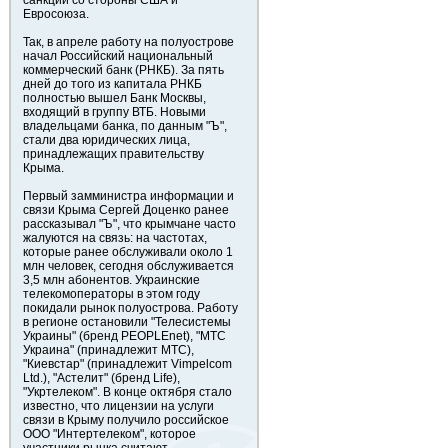
санкций со стороны США и
Евросоюза.
Так, в апреле работу на полуострове
начал Российский национальный
коммерческий банк (РНКБ). За пять
дней до того из капитала РНКБ
полностью вышел Банк Москвы,
входящий в группу ВТБ. Новыми
владельцами банка, по данным "Ъ",
стали два юридических лица,
принадлежащих правительству
Крыма.
Первый замминистра информации и
связи Крыма Сергей Доценко ранее
рассказывал "Ъ", что крымчане часто
жалуются на связь: на частотах,
которые ранее обслуживали около 1
млн человек, сегодня обслуживается
3,5 млн абонентов. Украинские
телекомоператоры в этом году
покидали рынок полуострова. Работу
в регионе остановили "Телесистемы
Украины" (бренд PEOPLEnet), "МТС
Украина" (принадлежит МТС),
"Киевстар" (принадлежит Vimpelcom
Ltd.), "Астелит" (бренд Life),
"Укртелеком". В конце октября стало
известно, что лицензии на услуги
связи в Крыму получило российское
ООО "Интертелеком", которое