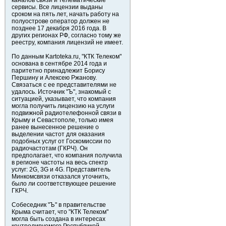
каналов связи и телематические
сервисы. Все лицензии выданы
сроком на пять лет, начать работу на
полуострове оператор должен не
позднее 17 декабря 2016 года. В
других регионах РФ, согласно тому же
реестру, компания лицензий не имеет.
По данным Kartoteka.ru, "КТК Телеком"
основана в сентябре 2014 года и
паритетно принадлежит Борису
Першину и Алексею Ржанову.
Связаться с ее представителями не
удалось. Источник "Ъ", знакомый с
ситуацией, указывает, что компания
могла получить лицензию на услуги
подвижной радиотелефонной связи в
Крыму и Севастополе, только имея
ранее вынесенное решение о
выделении частот для оказания
подобных услуг от Госкомиссии по
радиочастотам (ГКРЧ). Он
предполагает, что компания получила
в регионе частоты на весь спектр
услуг: 2G, 3G и 4G. Представитель
Минкомсвязи отказался уточнить,
было ли соответствующее решение
ГКРЧ.
Собеседник "Ъ" в правительстве
Крыма считает, что "КТК Телеком"
могла быть создана в интересах