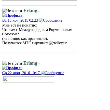
Erlang
-
Вс 15 ноя, 2015 02:23
Мне вот не понятно:
Что там с Международным Роуминговым
Союззом?
(не помню как правильно).
Получается МТС нарушает
Erlang
-
Ср 22 июн, 2016 10:17
Альтернативный
полуостров
На прошлой неделе в Крыму
начал работать оператор
мобильной связи Volna