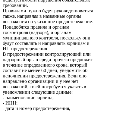
требований.
Правилами нужно будет руководствоваться
также, направляя в названные органы
возражения на указанное предостережение.
Понадобятся правила и органам
госконтроля (надзора), и органам
муниципального контроля, поскольку они
будут составлять и направлять юрлицам и
ИП предостережения.
В предостережении контролирующий или
надзорный орган среди прочего предложит
в течение определенного срока, который
составит не менее 60 дней, уведомить об
исполнении предостережения. Если оно
направлено организации и у нее нет
возражений, то ей потребуется указать в
уведомлении следующие данные:
- наименование юрлица;
- ИНН;
- дата и номер предостережения,
направленного в адрес компании;
- меры, которые она приняла, чтобы
обеспечить соблюдение обязательных
требований и требований, установленных