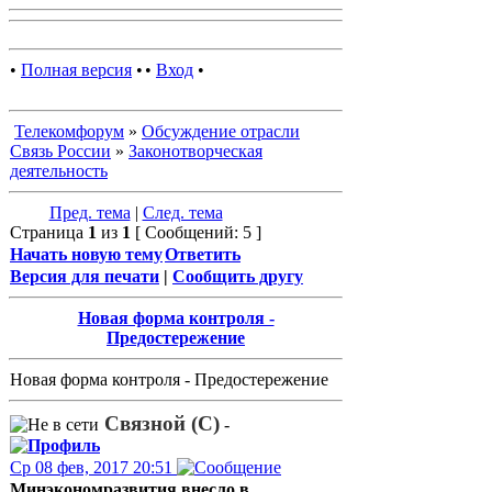
•
Полная версия
•
•
Вход
•
Телекомфорум
»
Обсуждение отрасли
Связь России
»
Законотворческая
деятельность
Пред. тема
|
След. тема
Страница
1
из
1
[ Сообщений: 5 ]
Начать новую тему
Ответить
Версия для печати
|
Сообщить другу
Новая форма контроля -
Предостережение
Новая форма контроля - Предостережение
Связной (С)
-
Ср 08 фев, 2017 20:51
Минэкономразвития внесло в