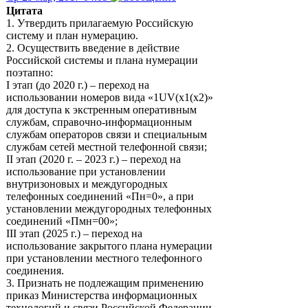
Цитата
1. Утвердить прилагаемую Российскую
систему и план нумерацию.
2. Осуществить введение в действие
Российской системы и плана нумерации
поэтапно:
I этап (до 2020 г.) – переход на
использовании номеров вида «1UV(х1(х2)»
для доступа к экстренным оперативным
службам, справочно-информационным
службам операторов связи и специальным
службам сетей местной телефонной связи;
II этап (2020 г. – 2023 г.) – переход на
использование при установлении
внутризоновых и междугородных
телефонных соединений «Пн=0», а при
установлении междугородных телефонных
соединений «Пмн=00»;
III этап (2025 г.) – переход на
использование закрытого плана нумерации
при установлении местного телефонного
соединения.
3. Признать не подлежащим применению
приказ Министерства информационных
технологий и связи Российской Федерации