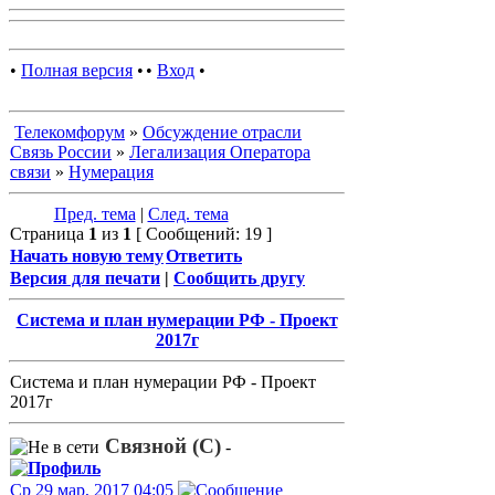
•
Полная версия
•
•
Вход
•
Телекомфорум
»
Обсуждение отрасли
Связь России
»
Легализация Оператора
связи
»
Нумерация
Пред. тема
|
След. тема
Страница
1
из
1
[ Сообщений: 19 ]
Начать новую тему
Ответить
Версия для печати
|
Сообщить другу
Система и план нумерации РФ - Проект
2017г
Система и план нумерации РФ - Проект
2017г
Связной (С)
-
Ср 29 мар, 2017 04:05