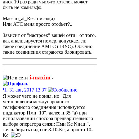
диск 10 раз ради чьих-то хотелок может
быть не комильфо.
Maestro_at_Rest писал(а)
Или АТС меня просто отобьет?..
Зависит от "настроек" вашей сети - от того,
как анализируется номер, допускает ли
такое соединение АМТС (ТЗУС). Обычно
такие соединения стараются блокировать.
i-maxim
-
Чт 31 авг, 2017 13:37
Я может чего не понял, но "Для
установления международного
телефонного соединения используется
индикатор Пмн=10", далее п.35 "а) при
использовании способа предварительного
выбора оператора связи: Пмн Кс Nнац;",
т.е. набирать надо не 8-10-Кс, а просто 10-
Кс.