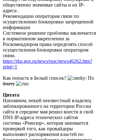
общественно значимые сайты и их IP-
адреса .
Рекомендации операторам связи по
осуществлению блокировки запрещенной
информации
Системное решение проблемы заключается
в нормативном закреплении за
Роскомнадзором права определять способ
осуществления блокировки оператором
связи.
https://rkn.gov.ru/news/rsoc/news46262.htm?
print=1
Как попасть в Белый список?
По
блату
Цитата
Напомним, некий неизвестный владелец
заблокированного на территории России
сайта в середине мая решил внести в свой
DNS IP-адреса технических сайтов
системы «Ревизор», которая занимается
проверкой того, как провайдеры
выполняют распоряжения властей по
блокировке запрещённого на территории