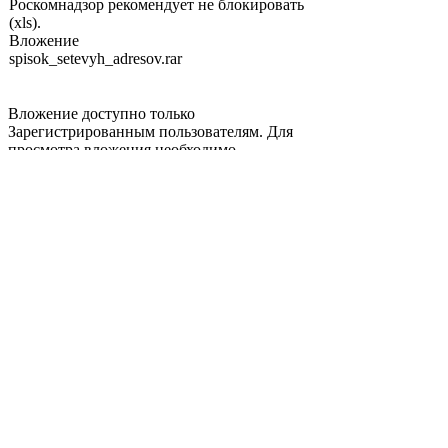
Роскомнадзор рекомендует не блокировать
(xls).
Вложение
spisok_setevyh_adresov.rar
Вложение доступно только
Зарегистрированным пользователям. Для
просмотра вложения необходимо
зарегистрироваться
!
Andrei
-
Сб 10 июн, 2017 10:29
Новинка - пришло с адреса Связьнадзора
по e-mail без официальных бланков и ЭЦП
Цитата
СРОЧНО! ОПЕРАТОРАМ СВЯЗИ!
Уважаемые коллеги!
По поручению Роскомнадзора, сообщаю
что до 16 июня 2017 года необходимо