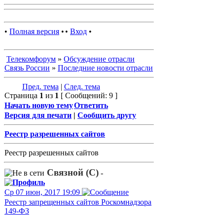
•
Полная версия
•
•
Вход
•
Телекомфорум
»
Обсуждение отрасли
Связь России
»
Последние новости отрасли
Пред. тема
|
След. тема
Страница
1
из
1
[ Сообщений: 9 ]
Начать новую тему
Ответить
Версия для печати
|
Сообщить другу
Реестр разрешенных сайтов
Реестр разрешенных сайтов
Связной (С)
-
Ср 07 июн, 2017 19:09
Реестр запрещенных сайтов Роскомнадзора
149-ФЗ