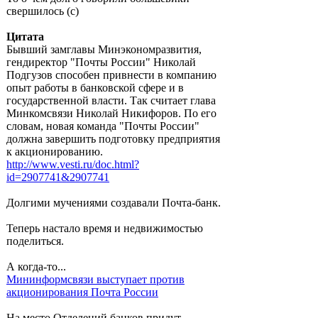
свершилось (с)
Цитата
Бывший замглавы Минэкономразвития,
гендиректор "Почты России" Николай
Подгузов способен привнести в компанию
опыт работы в банковской сфере и в
государственной власти. Так считает глава
Минкомсвязи Николай Никифоров. По его
словам, новая команда "Почты России"
должна завершить подготовку предприятия
к акционированию.
http://www.vesti.ru/doc.html?
id=2907741&2907741
Долгими мучениями создавали Почта-банк.
Теперь настало время и недвижимостью
поделиться.
А когда-то...
Мининформсвязи выступает против
акционирования Почта России
На место Отделений банков придут