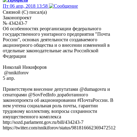
Пт 06 апр, 2018 13:58
Связной (С) писал(а)
Законопроект
№ 434243-7
Об особенностях реорганизации федерального
государственного унитарного предприятия "Почта
России", основах деятельности создаваемого
акционерного общества и о внесении изменений в
отдельные законодательные акты Российской
Федерации
Николай Никифоров
‏ @nnikiforov
5 апр.
Приветствуем внесение депутатами @dumagovru и
сенаторами @SovFedInfo доработанного
законопроекта об акционировании #ПочтаРоссии. В
нем учтена социальная роль почты, гарантии
трудовому коллективу, вопросы сохранности
имущественного комплекса
http://sozd.parlament.gov.ru/bill/434243-7
https://twitter.com/nnikiforov/status/981816662369472512