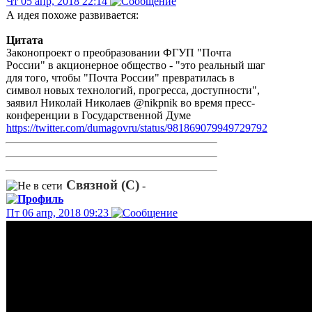
Чт 05 апр, 2018 22:14
А идея похоже развивается:
Цитата
Законопроект о преобразовании ФГУП "Почта
России" в акционерное общество - "это реальный шаг
для того, чтобы "Почта России" превратилась в
символ новых технологий, прогресса, доступности",
заявил Николай Николаев @nikpnik во время пресс-
конференции в Государственной Думе
https://twitter.com/dumagovru/status/981869079949729792
Связной (С)
-
Пт 06 апр, 2018 09:23