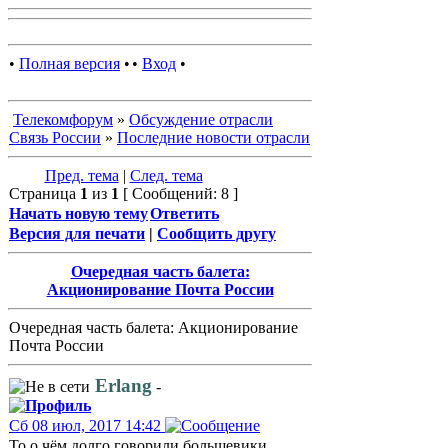
•
Полная версия
•
•
Вход
•
Телекомфорум
»
Обсуждение отрасли
Связь России
»
Последние новости отрасли
Пред. тема
|
След. тема
Страница
1
из
1
[ Сообщений: 8 ]
Начать новую тему
Ответить
Версия для печати
|
Сообщить другу
Очередная часть балета:
Акционирование Почта России
Очередная часть балета: Акционирование
Почта России
Erlang
-
Сб 08 июл, 2017 14:42
То о чём долго говорили большевики