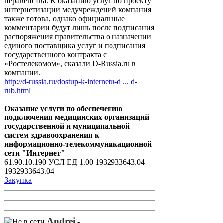
неравенства. К оказанию услуг по проекту
интернетизации медучреждений компания
также готова, однако официальные
комментарии будут лишь после подписания
распоряжения правительства о назначении
единого поставщика услуг и подписания
государственного контракта с
«Ростелекомом», сказали D-Russia.ru в
компании.
http://d-russia.ru/dostup-k-internetu-d ... d-
rub.html
Оказание услуги по обеспечению
подключения медицинских организаций
государственной и муниципальной
систем здравоохранения к
информационно-телекоммуникационной
сети "Интернет"
61.90.10.190 УСЛ ЕД 1.00 1932933643.04
1932933643.04
Закупка
Andrei
-