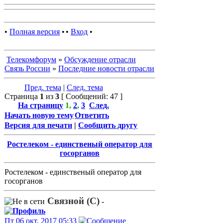
•
Полная версия
•
•
Вход
•
Телекомфорум
»
Обсуждение отрасли
Связь России
»
Последние новости отрасли
Пред. тема
|
След. тема
Страница
1
из
3
[ Сообщений: 47 ]
На страницу
1
,
2
,
3
След.
Начать новую тему
Ответить
Версия для печати
|
Сообщить другу
Ростелеком - единственый оператор для
госорганов
Ростелеком - единственый оператор для
госорганов
Связной (С)
-
Пт 06 окт, 2017 05:33