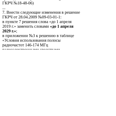
ГКРЧ №18-48-06)
...
7. Внести следующие изменения в решение
ГКРЧ от 28.04.2009 №09-03-01-1:
в пункте 7 решения слова «до 1 апреля
2019 г.» заменить словами
«до 1 апреля
2029 г.»
;
в приложении №3 к решению в таблице
«Условия использования полосы
радиочастот 146-174 МГц
радиоэлектронными средствами
гражданского назначения» условие 20
изложить в следующей редакции:
...
Связной (С)
-
Ср 09 янв, 2019 15:42
Кстати, да. Продлили и это.