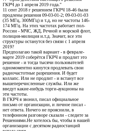
ГКРЧ до 1 апреля 2019 года."
11 сент 2018 г решением ГКРЧ 18-46 были
продлены решения 09-03-01-2; 09-03-01-03
(35 МГц, 300МГц) и т.д, но не частоты 146-
174 МГц. На этих частотах работает пол-
России - МЧС, ЖД, Речной и морской флот,
полиция-милиция и.т.д. Значит, все эти
структуры останутся без связи с 1 апреля
2019?
Предполагаю такой вариант - в феврале-
марте 2019 соберётся ГКРЧ и продлит это
решение - и тогда тысячи пользователей
одномоментно кинутся продлевать свои
радиочастотные разрешения. И будет
коллапс. Или не продлит - и встанут все
вышеперечисленные службы. Или же
введут какие-нибудь торги-аукционы на
эти частоты.
В ГКРЧ я звонил, писал официальное
письмо от организации, и личное писал -
нет ответа. Ничего не прояснили, в
телефонном разговоре сказали - следите за
Решениями.Не хотелось бы, чтобы в нашей
организации с десятком радиостанций
встала связь.