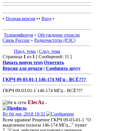
•
Полная версия
•
•
Вход
•
Телекомфорум
»
Обсуждение отрасли
Связь России
»
Радиочастоты (РЭС)
Пред. тема
|
След. тема
Страница
1
из
1
[ Сообщений: 11 ]
Начать новую тему
Ответить
Версия для печати
|
Сообщить другу
ГКРЧ 09-03-01-1 146-174 МГц - ВСЁ???
ГКРЧ 09-03-01-1 146-174 МГц - ВСЁ???
ElecAz
-
Вт 04 дек, 2018 10:32
Всем здравия! Решение ГКРЧ 09-03-01-1 "О
выделении полосы 146-174 МГц..." пункт
7. "Срок действия настоящего решения