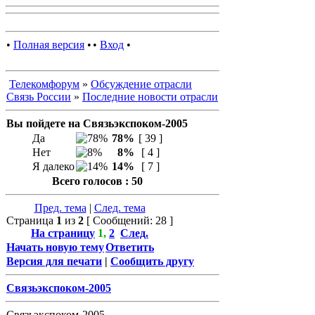
•
Полная версия
•
•
Вход
•
Телекомфорум
»
Обсуждение отрасли
Связь России
»
Последние новости отрасли
Вы пойдете на Связьэкспоком-2005
Да
78%
[ 39 ]
Нет
8%
[ 4 ]
Я далеко
14%
[ 7 ]
Всего голосов : 50
Пред. тема
|
След. тема
Страница
1
из
2
[ Сообщений: 28 ]
На страницу
1
,
2
След.
Начать новую тему
Ответить
Версия для печати
|
Сообщить другу
Связьэкспоком-2005
Связьэкспоком-2005