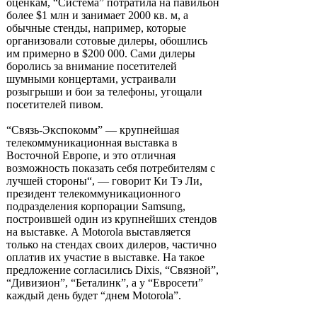
оценкам, “Система” потратила на павильон
более $1 млн и занимает 2000 кв. м, а
обычные стенды, например, которые
организовали сотовые дилеры, обошлись
им примерно в $200 000. Сами дилеры
боролись за внимание посетителей
шумными концертами, устраивали
розыгрыши и бои за телефоны, угощали
посетителей пивом.
“Связь-Экспокомм” — крупнейшая
телекоммуникационная выставка в
Восточной Европе, и это отличная
возможность показать себя потребителям с
лучшей стороны“, — говорит Ки Тэ Ли,
президент телекоммуникационного
подразделения корпорации Samsung,
построившей один из крупнейших стендов
на выставке. А Motorola выставляется
только на стендах своих дилеров, частично
оплатив их участие в выставке. На такое
предложение согласились Dixis, “Связной”,
“Дивизион”, “Беталинк”, а у “Евросети”
каждый день будет “днем Motorola”.