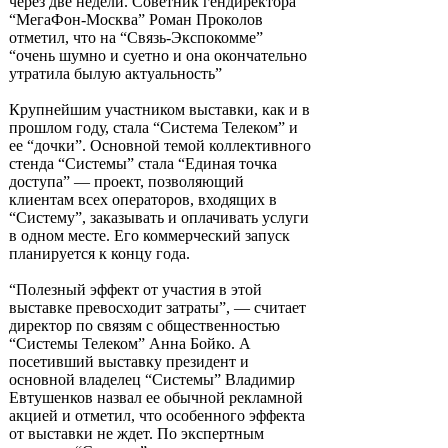
через две недели. Советник гендиректора
“МегаФон-Москва” Роман Проколов
отметил, что на “Связь-Экспокомме”
“очень шумно и суетно и она окончательно
утратила былую актуальность”
Крупнейшим участником выставки, как и в
прошлом году, стала “Система Телеком” и
ее “дочки”. Основной темой коллективного
стенда “Системы” стала “Единая точка
доступа” — проект, позволяющий
клиентам всех операторов, входящих в
“Систему”, заказывать и оплачивать услуги
в одном месте. Его коммерческий запуск
планируется к концу года.
“Полезный эффект от участия в этой
выставке превосходит затраты”, — считает
директор по связям с общественностью
“Системы Телеком” Анна Бойко. А
посетивший выставку президент и
основной владелец “Системы” Владимир
Евтушенков назвал ее обычной рекламной
акцией и отметил, что особенного эффекта
от выставки не ждет. По экспертным