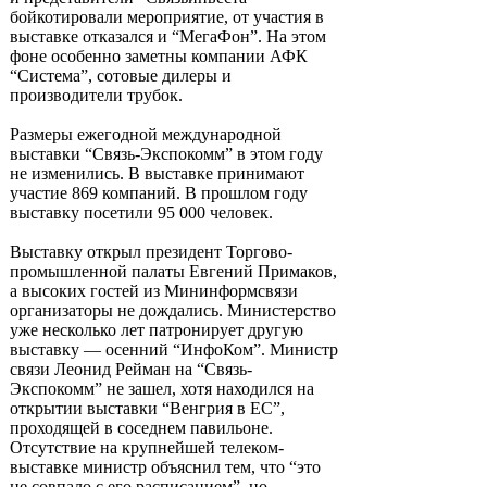
бойкотировали мероприятие, от участия в
выставке отказался и “МегаФон”. На этом
фоне особенно заметны компании АФК
“Система”, сотовые дилеры и
производители трубок.
Размеры ежегодной международной
выставки “Связь-Экспокомм” в этом году
не изменились. В выставке принимают
участие 869 компаний. В прошлом году
выставку посетили 95 000 человек.
Выставку открыл президент Торгово-
промышленной палаты Евгений Примаков,
а высоких гостей из Мининформсвязи
организаторы не дождались. Министерство
уже несколько лет патронирует другую
выставку — осенний “ИнфоКом”. Министр
связи Леонид Рейман на “Связь-
Экспокомм” не зашел, хотя находился на
открытии выставки “Венгрия в ЕС”,
проходящей в соседнем павильоне.
Отсутствие на крупнейшей телеком-
выставке министр объяснил тем, что “это
не совпало с его расписанием”, но