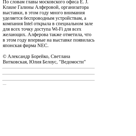
По словам главы московского офиса E. J.
Krause Галины Алферовой, организатора
выставки, в этом году много внимания
уделяется беспроводным устройствам, а
компания Intel открыла в специальном зале
для всех точку доступа Wi-Fi для всех
желающих. Алферова также отметила, что
в этом году впервые на выставке появилась
японская фирма NEC.
© Александр Борейко, Светлана
Витковская, Юлия Белоус, "Ведомости"
Pavel
-
Ср 11 май, 2005 15:18
Что-то как-то все в прошедшем времени, а
идет только второй день всего навсего
Erlang
-