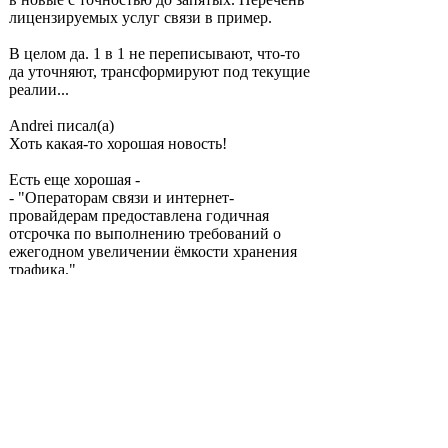
лицензируемых услуг связи в пример.
В целом да. 1 в 1 не переписывают, что-то
да уточняют, трансформируют под текущие
реалии...
Andrei писал(а)
Хоть какая-то хорошая новость!
Есть еще хорошая -
- "Операторам связи и интернет-
провайдерам предоставлена годичная
отсрочка по выполнению требований о
ежегодном увеличении ёмкости хранения
трафика."
Andrei
-
Пт 18 июн, 2021 12:06
Связной (С) писал(а)
"Операторам связи и интернет-
провайдерам предоставлена годичная