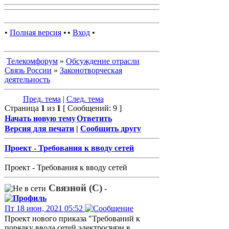
•
Полная версия
•
•
Вход
•
Телекомфорум
»
Обсуждение отрасли
Связь России
»
Законотворческая
деятельность
Пред. тема
|
След. тема
Страница
1
из
1
[ Сообщений: 9 ]
Начать новую тему
Ответить
Версия для печати
|
Сообщить другу
Проект - Требования к вводу сетей
Проект - Требования к вводу сетей
Связной (С)
-
Пт 18 июн, 2021 05:52
Проект нового приказа "Требований к
порядку ввода сетей электросвязи в