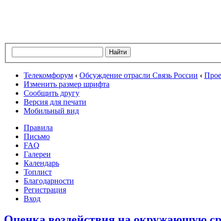
Телекомфорум
‹
Обсуждение отрасли Связь России
‹
Прое
Изменить размер шрифта
Сообщить другу
Версия для печати
Мобильный вид
Правила
Письмо
FAQ
Галереи
Календарь
Топлист
Благодарности
Регистрация
Вход
Оценка воздействия на окружающую ср