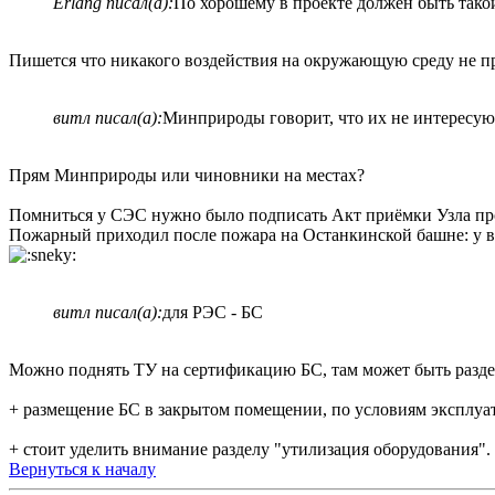
Erlang писал(а):
По хорошему в проекте должен быть такой
Пишется что никакого воздействия на окружающую среду не 
витл писал(а):
Минприроды говорит, что их не интересуют
Прям Минприроды или чиновники на местах?
Помниться у СЭС нужно было подписать Акт приёмки Узла про
Пожарный приходил после пожара на Останкинской башне: у вас
витл писал(а):
для РЭС - БС
Можно поднять ТУ на сертификацию БС, там может быть разд
+ размещение БС в закрытом помещении, по условиям эксплуат
+ стоит уделить внимание разделу "утилизация оборудования".
Вернуться к началу