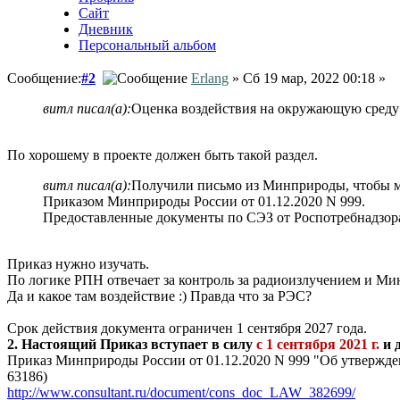
Сайт
Дневник
Персональный альбом
Сообщение:
#2
Erlang
» Сб 19 мар, 2022 00:18 »
витл писал(а):
Оценка воздействия на окружающую сред
По хорошему в проекте должен быть такой раздел.
витл писал(а):
Получили письмо из Минприроды, чтобы мы
Приказом Минприроды России от 01.12.2020 N 999.
Предоставленные документы по СЭЗ от Роспотребнадзора
Приказ нужно изучать.
По логике РПН отвечает за контроль за радиоизлучением и Ми
Да и какое там воздействие :) Правда что за РЭС?
Срок действия документа ограничен 1 сентября 2027 года.
2. Настоящий Приказ вступает в силу
с 1 сентября 2021 г.
и д
Приказ Минприроды России от 01.12.2020 N 999 "Об утвержде
63186)
http://www.consultant.ru/document/cons_doc_LAW_382699/