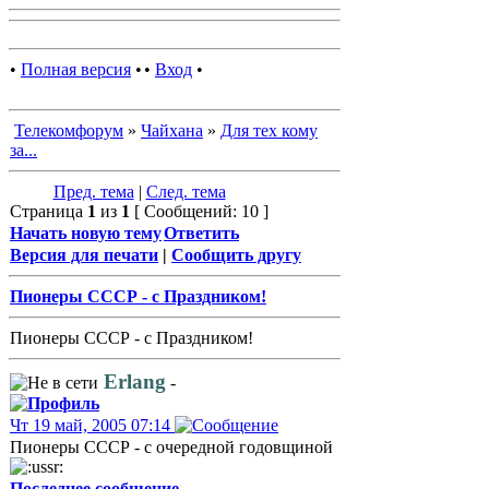
•
Полная версия
•
•
Вход
•
Телекомфорум
»
Чайхана
»
Для тех кому
за...
Пред. тема
|
След. тема
Страница
1
из
1
[ Сообщений: 10 ]
Начать новую тему
Ответить
Версия для печати
|
Сообщить другу
Пионеры СССР - с Праздником!
Пионеры СССР - с Праздником!
Erlang
-
Чт 19 май, 2005 07:14
Пионеры СССР - с очередной годовщиной
Последнее сообщение