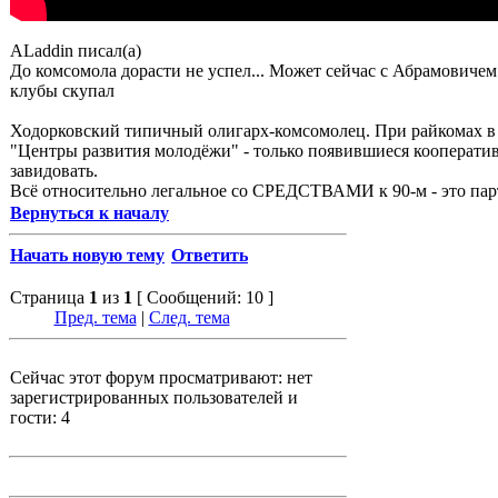
ALaddin писал(а)
До комсомола дорасти не успел... Может сейчас с Абрамовиче
клубы скупал
Ходорковский типичный олигарх-комсомолец. При райкомах в
"Центры развития молодёжи" - только появившиеся кооперати
завидовать.
Всё относительно легальное со СРЕДСТВАМИ к 90-м - это пар
Вернуться к началу
Начать новую тему
Ответить
Страница
1
из
1
[ Сообщений: 10 ]
Пред. тема
|
След. тема
Сейчас этот форум просматривают: нет
зарегистрированных пользователей и
гости: 4