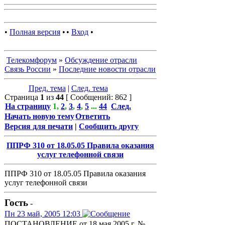
•
Полная версия
•
•
Вход
•
Телекомфорум
»
Обсуждение отрасли
Связь России
»
Последние новости отрасли
Пред. тема
|
След. тема
Страница
1
из
44
[ Сообщений: 862 ]
На страницу
1
,
2
,
3
,
4
,
5
...
44
След.
Начать новую тему
Ответить
Версия для печати
|
Сообщить другу
ППРФ 310 от 18.05.05 Правила оказания
услуг телефонной связи
ППРФ 310 от 18.05.05 Правила оказания
услуг телефонной связи
Гость
-
Пн 23 май, 2005 12:03
ПОСТАНОВЛЕНИЕ от 18 мая 2005 г. №