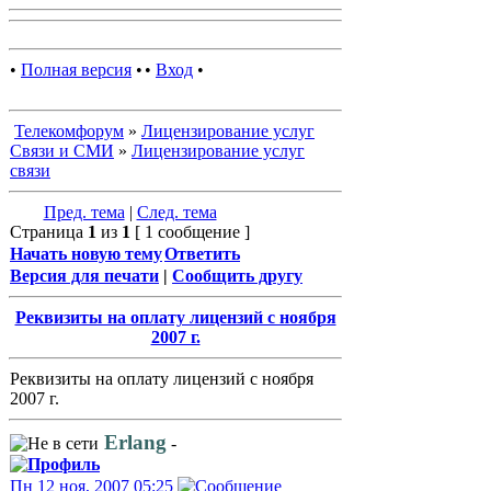
•
Полная версия
•
•
Вход
•
Телекомфорум
»
Лицензирование услуг
Связи и СМИ
»
Лицензирование услуг
связи
Пред. тема
|
След. тема
Страница
1
из
1
[ 1 сообщение ]
Начать новую тему
Ответить
Версия для печати
|
Сообщить другу
Реквизиты на оплату лицензий с ноября
2007 г.
Реквизиты на оплату лицензий с ноября
2007 г.
Erlang
-
Пн 12 ноя, 2007 05:25