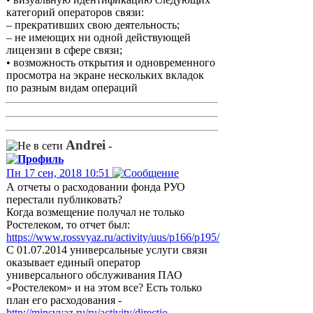
категорий операторов связи:
– прекративших свою деятельность;
– не имеющих ни одной действующей
лицензии в сфере связи;
• возможность открытия и одновременного
просмотра на экране нескольких вкладок
по разным видам операций
Andrei
-
Пн 17 сен, 2018 10:51
А отчеты о расходовании фонда РУО
перестали публиковать?
Когда возмещение получал не только
Ростелеком, то отчет был:
https://www.rossvyaz.ru/activity/uus/p166/p195/
С 01.07.2014 универсальные услуги связи
оказывает единый оператор
универсального обслуживания ПАО
«Ростелеком» и на этом все? Есть только
план его расходования -
http://minsvyaz.ru/ru/activity/directio ...