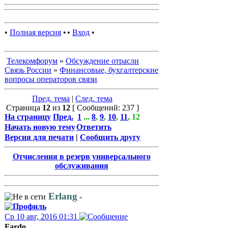
•
Полная версия
•
•
Вход
•
Телекомфорум
»
Обсуждение отрасли
Связь России
»
Финансовые, бухгалтерские
вопросы операторов связи
Пред. тема
|
След. тема
Страница
12
из
12
[ Сообщений: 237 ]
На страницу
Пред.
1
...
8
,
9
,
10
,
11
,
12
Начать новую тему
Ответить
Версия для печати
|
Сообщить другу
Отчисления в резерв универсального
обслуживания
Erlang
-
Ср 10 авг, 2016 01:31
Fardo