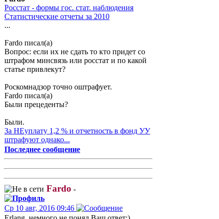
Росстат - формы гос. стат. наблюдения
Статистические отчеты за 2010
...
Fardo писал(а)
Вопрос: если их не сдать то кто придет со
штрафом минсвязь или росстат и по какой
статье привлекут?
Роскомнадзор точно оштрафует.
Fardo писал(а)
Были прецеденты?
Были.
За НЕуплату 1,2 % и отчетность в фонд УУ
штрафуют однако...
Последнее сообщение
Fardo
-
Ср 10 авг, 2016 09:46
Erlang, немного не понял Ваш ответ:)