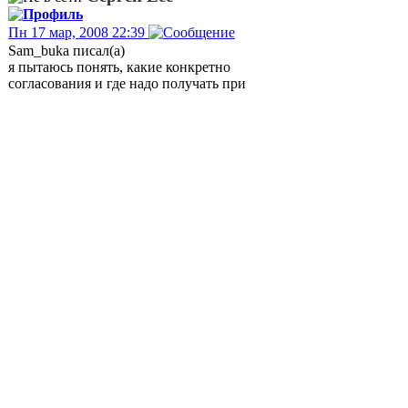
Пн 17 мар, 2008 22:39
Sam_buka писал(а)
я пытаюсь понять, какие конкретно
согласования и где надо получать при
размещении АМС:
Нет отдельного согласование для АМС.
Они абсолютно такие же как при
строительстве любого сооружения. Вам
весь порядок перечислить? Владелец
земли, архитектура, а далее вас направят по
полному кругу. Только делать, скорее всего
будете не Вы, а проектная организация. они
лучше знают в каждом конкретном случае
(ведь есть еще куча региональных
факторов). В двух словах не раскажешь. На
каждом этапе есть куча нюансов.
А решение будет ли данная антенна
движимым или недвижимым имуществом
будете принимать только Вы. В основном
это зависит только от Ваших
возможностей, доступного на