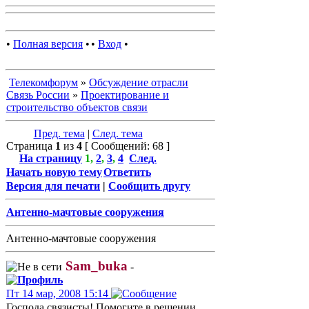
•
Полная версия
•
•
Вход
•
Телекомфорум
»
Обсуждение отрасли
Связь России
»
Проектирование и
строительство объектов связи
Пред. тема
|
След. тема
Страница
1
из
4
[ Сообщений: 68 ]
На страницу
1
,
2
,
3
,
4
След.
Начать новую тему
Ответить
Версия для печати
|
Сообщить другу
Антенно-мачтовые сооружения
Антенно-мачтовые сооружения
Sam_buka
-
Пт 14 мар, 2008 15:14
Господа связисты! Помогите в решении