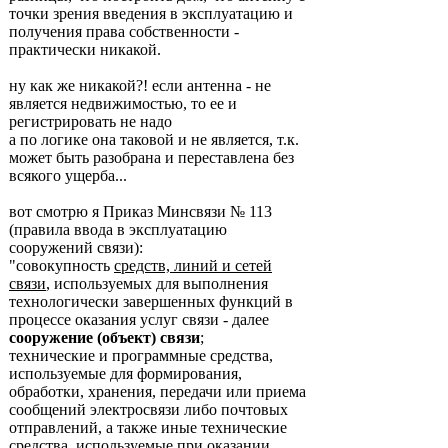
точки зрения введения в эксплуатацию и
получения права собственности -
практически никакой.
ну как же никакой?! если антенна - не
является недвижимостью, то ее и
регистрировать не надо
а по логике она таковой и не является, т.к.
может быть разобрана и переставлена без
всякого ущерба...
вот смотрю я Приказ Минсвязи № 113
(правила ввода в эксплуатацию
сооружений связи):
"совокупность
средств, линий и сетей
связи
, используемых для выполнения
технологически завершенных функций в
процессе оказания услуг связи - далее
сооружение (объект) связи
;
технические и программные средства,
используемые для формирования,
обработки, хранения, передачи или приема
сообщений электросвязи либо почтовых
отправлений, а также иные технические
средства, используемые при оказании