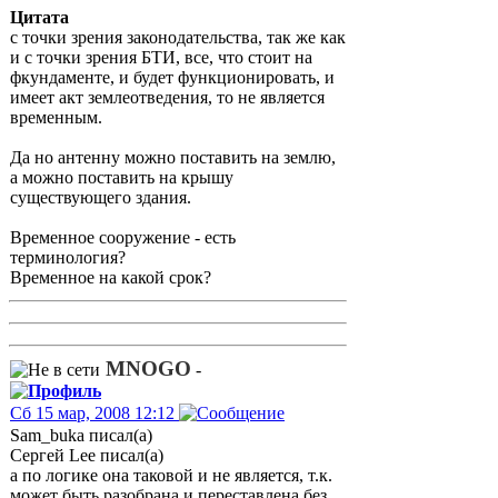
Цитата
с точки зрения законодательства, так же как
и с точки зрения БТИ, все, что стоит на
фкундаменте, и будет функционировать, и
имеет акт землеотведения, то не является
временным.
Да но антенну можно поставить на землю,
а можно поставить на крышу
существующего здания.
Временное сооружение - есть
терминология?
Временное на какой срок?
MNOGO
-
Сб 15 мар, 2008 12:12
Sam_buka писал(а)
Сергей Lee писал(а)
а по логике она таковой и не является, т.к.
может быть разобрана и переставлена без