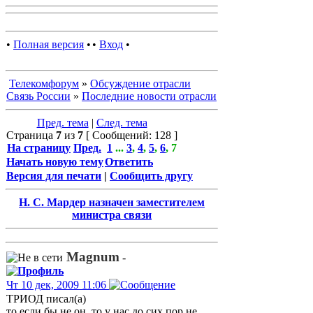
•
Полная версия
•
•
Вход
•
Телекомфорум
»
Обсуждение отрасли
Связь России
»
Последние новости отрасли
Пред. тема
|
След. тема
Страница
7
из
7
[ Сообщений: 128 ]
На страницу
Пред.
1
...
3
,
4
,
5
,
6
,
7
Начать новую тему
Ответить
Версия для печати
|
Сообщить другу
Н. С. Мардер назначен заместителем
министра связи
Magnum
-
Чт 10 дек, 2009 11:06
ТРИОД писал(а)
то если бы не он, то у нас до сих пор не