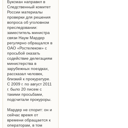
Буксман направил в
Следственный комитет
России материалы
проверки для решения
вопроса об уголовном
преследовании:
заместитель министра
связи Наум Мардер
регулярно обращался в
ОАО «Ростелеком» с
просьбой оказать
содействие делегациям
министерства в
зарубежных поездках,
рассказал человек,
близкий к прокуратуре.
С 2009 г. по август 2011
г. было 20 писем с
такими просьбами,
подсчитали прокуроры.
Мардер не спорит: он и
сейчас время от
времени обращается к
операторам, в том