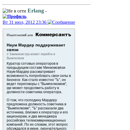
Erlang
-
Вт 31 июл, 2012 23:36
Наум Мардер поддерживает
связи
// Замминистра может перейти в
Вымпелком
Куратор сотовых операторов в
предыдущем составе Минкомсвязи
Наум Мардер рассматривает
возможность попробовать свои силы в
бизнесе. Как стало известно "Ъ", он
ведет переговоры с "Вымпелкомом",
где может продолжить работу в
должности советника оператора.
О том, что господину Мардеру
предложена должность советника в
"Вымпелкоме", "Ъ" рассказали два
источника, близких к оператору и его
акционерам, и два менеджера
российских телекоммуникационных
компаний. По их словам, этот вопрос
обсуждался в июне, окончательного