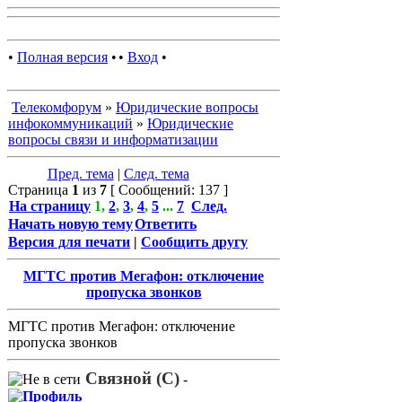
•
Полная версия
•
•
Вход
•
Телекомфорум
»
Юридические вопросы
инфокоммуникаций
»
Юридические
вопросы связи и информатизации
Пред. тема
|
След. тема
Страница
1
из
7
[ Сообщений: 137 ]
На страницу
1
,
2
,
3
,
4
,
5
...
7
След.
Начать новую тему
Ответить
Версия для печати
|
Сообщить другу
МГТС против Мегафон: отключение
пропуска звонков
МГТС против Мегафон: отключение
пропуска звонков
Связной (С)
-