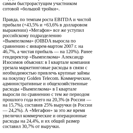
самым быстрорастущим участником
сотовой «большой тройки».
Правда, по темпам роста EBITDA и чистой
прибыли (+43,5% и +63,6% в долларовом
выражении) «Мегафон» все же уступил
российскому подразделению
«Вымпелкома» (OIBDA выросла по
сравнению с январем-мартом 2007 г. на
46,7%, а чистая прибыль — на 120%). Ранее
гендиректор «Вымпелкома» Александр
Изосимов объяснял: в I квартале компания
урезала маркетинговые расходы в связи с
необходимостью привлечь крупные займы
на покупку Golden Telecom. Коммерческие,
административные и общехозяйственные
расходы «Вымпелкома» в I квартале
выросли по сравнению с тем же периодом
прошлого года всего на 20,3% (в России —
на 15,7%), составив 25% выручки (в России
— 24,2%). А «Мегафон» за это же время
увеличил коммерческие и операционные
расходы на 24,4%, и их общий размер
составил 30,7% от выручки.