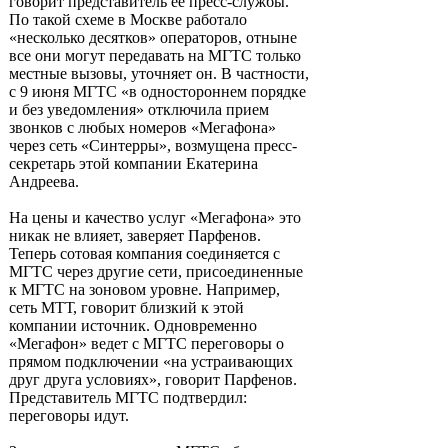
говорит представитель ее пресс-службы.
По такой схеме в Москве работало
«несколько десятков» операторов, отныне
все они могут передавать на МГТС только
местные вызовы, уточняет он. В частности,
с 9 июня МГТС «в одностороннем порядке
и без уведомления» отключила прием
звонков с любых номеров «Мегафона»
через сеть «Синтерры», возмущена пресс-
секретарь этой компании Екатерина
Андреева.
На цены и качество услуг «Мегафона» это
никак не влияет, заверяет Парфенов.
Теперь сотовая компания соединяется с
МГТС через другие сети, присоединенные
к МГТС на зоновом уровне. Например,
сеть МТТ, говорит близкий к этой
компании источник. Одновременно
«Мегафон» ведет с МГТС переговоры о
прямом подключении «на устраивающих
друг друга условиях», говорит Парфенов.
Представитель МГТС подтвердил:
переговоры идут.