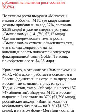
рублевом исчислении рост составил
28,8%).
По темпам роста выручки «Мегафон»
немного обогнал МТС (ее квартальные
доходы прибавили за год 37%, составив
$2,38 млрд) и уже не впервые уступил
«Вымпелкому» (+41,7%, $2,12 млрд).
Однако опережающие темпы роста
«Вымпелкома» отчасти объясняются тем,
что с конца февраля он начал
консолидировать показатели оператора
фиксированной связи Golden Telecom,
приобретенного за $4,35 млрд.
Кроме того, в отличие от «Вымпелкома» и
МТС, «Мегафон» работает в основном в
России (единственная страна за пределами
России, где компания присутствует, —
Таджикистан, там у «Мегафона» всего 157
747 абонентов). Выручка МТС в России
выросла в I квартале на 37% ($1,798 млрд),
российские доходы «Вымпелкома» от
мобильного бизнеса — на 31% ($1,675
млрд), и на этом фоне «Мегафон» остался