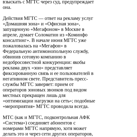
взыскать с МГТС через суд, предупреждает
она.
Действия МГТС — ответ на рекламу услуг
«Домашняя зона» и «Офисная зона»,
запущенную «Мегафоном» в Москве в
апреле, думает Соломатин из «Коминфо
консалтинг». В начале июня МГТС уже
пожаловалась на «Мегафон» в
Федеральную антимонопольную службу,
обвинив сотовую компанию в
недобросовестной конкуренции: якобы
реклама двух «зон» представляет
фиксированную связь и ее пользователей в
негативном свете. Представитель пресс-
службы МГТС заверяет: прием от
операторов зоновых звонков под видом
местных прекращен лишь для
«оптимизации нагрузки на сеть»; подобные
«мероприятия» МГТС проводила всегда.
МТС (как и МГТС, подконтрольная АФК
«Система») соединяет абонентов с
номерами МГТС напрямую, хотя может
делать это и через сети других операторов,