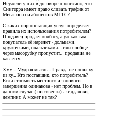
Неужели у них в договоре прописано, что
Синтерра имеет право сливать трафик от
Мегафона на абонентов МГТС?
С каких пор поставщик услуг определяет
правила их использования потребителем?
Продавец продает колбасу, а уж как там
покупатель её нарежет - дольками,
кружочками, овальчиками... или вообще
через мясорубку пропустит... продавца не
касается.
Хмм... Мудрая мысль... Правда не понял ху
из ху... Кто поставщик, кто потребитель?
Если стоимость местного и зонового
завершения одинакова - нет проблем. Но в
данном случае ( по совести) - киддалово,
демпинг. А может не так?
Erlang
-
Пн 30 июн, 2008 17:00