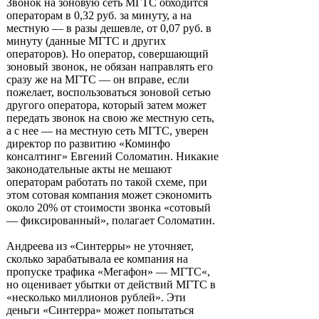
Звонок на зоновую сеть МГТС обходится
операторам в 0,32 руб. за минуту, а на
местную — в разы дешевле, от 0,07 руб. в
минуту (данные МГТС и других
операторов). Но оператор, совершающий
зоновый звонок, не обязан направлять его
сразу же на МГТС — он вправе, если
пожелает, воспользоваться зоновой сетью
другого оператора, который затем может
передать звонок на свою же местную сеть,
а с нее — на местную сеть МГТС, уверен
директор по развитию «Коминфо
консалтинг» Евгений Соломатин. Никакие
законодательные акты не мешают
операторам работать по такой схеме, при
этом сотовая компания может сэкономить
около 20% от стоимости звонка «сотовый
— фиксированный», полагает Соломатин.
Андреева из «Синтерры» не уточняет,
сколько зарабатывала ее компания на
пропуске трафика «Мегафон» — МГТС«,
но оценивает убытки от действий МГТС в
«несколько миллионов рублей». Эти
деньги «Синтерра» может попытаться