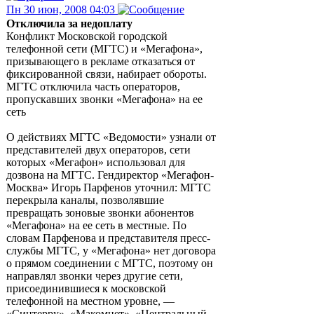
Пн 30 июн, 2008 04:03
Отключила за недоплату
Конфликт Московской городской
телефонной сети (МГТС) и «Мегафона»,
призывающего в рекламе отказаться от
фиксированной связи, набирает обороты.
МГТС отключила часть операторов,
пропускавших звонки «Мегафона» на ее
сеть
О действиях МГТС «Ведомости» узнали от
представителей двух операторов, сети
которых «Мегафон» использовал для
дозвона на МГТС. Гендиректор «Мегафон-
Москва» Игорь Парфенов уточнил: МГТС
перекрыла каналы, позволявшие
превращать зоновые звонки абонентов
«Мегафона» на ее сеть в местные. По
словам Парфенова и представителя пресс-
службы МГТС, у «Мегафона» нет договора
о прямом соединении с МГТС, поэтому он
направлял звонки через другие сети,
присоединившиеся к московской
телефонной на местном уровне, —
«Синтерру», «Макомнет», «Центральный