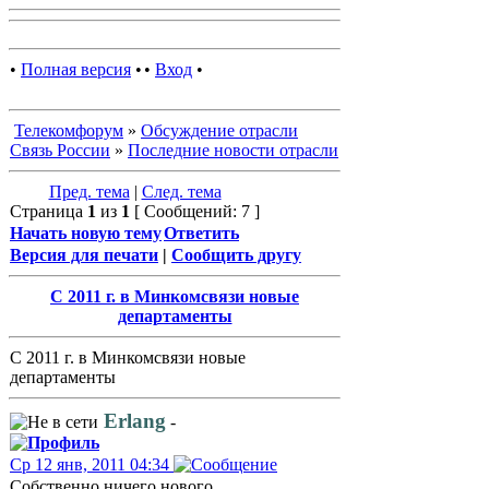
•
Полная версия
•
•
Вход
•
Телекомфорум
»
Обсуждение отрасли
Связь России
»
Последние новости отрасли
Пред. тема
|
След. тема
Страница
1
из
1
[ Сообщений: 7 ]
Начать новую тему
Ответить
Версия для печати
|
Сообщить другу
С 2011 г. в Минкомсвязи новые
департаменты
С 2011 г. в Минкомсвязи новые
департаменты
Erlang
-
Ср 12 янв, 2011 04:34
Собственно ничего нового...