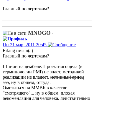
Главный по чертежам?
MNOGO
-
Пн 21 мар, 2011 20:45
Erlang писал(а)
Главный по чертежам?
Шпион на дембеле. Проектного дела (в
терминологии PMI) не знает, методикой
реализации не владеет,
истинный ариец
эээ, ну в общем, оттуда.
Ометиться на ММВБ в качестве
"смотрящего"... ну в общем, плохая
рекомендация для человека, действительно
желающего управлять портфелем проектов.
Могу предположить, что кадровый "голод"
приводит в министерство людей, хоть
сколько нибудь знающих слово IT.
Пожелаем удачи..., поможем материально