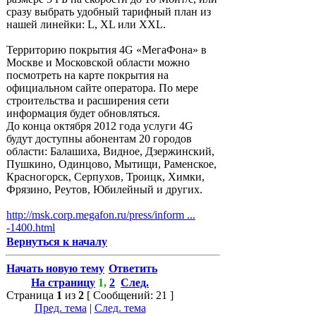
сразу выбрать удобный тарифный план из
нашей линейки: L, XL или XXL.
Территорию покрытия 4G «МегаФона» в
Москве и Московской области можно
посмотреть на карте покрытия на
официальном сайте оператора. По мере
строительства и расширения сети
информация будет обновляться.
До конца октября 2012 года услуги 4G
будут доступны абонентам 20 городов
области: Балашиха, Видное, Дзержинский,
Пушкино, Одинцово, Мытищи, Раменское,
Красногорск, Серпухов, Троицк, Химки,
Фрязино, Реутов, Юбилейный и других.
http://msk.corp.megafon.ru/press/inform ...
-1400.html
Вернуться к началу
Начать новую тему
Ответить
На страницу
1
,
2
След.
Страница
1
из
2
[ Сообщений: 21 ]
Пред. тема
|
След. тема