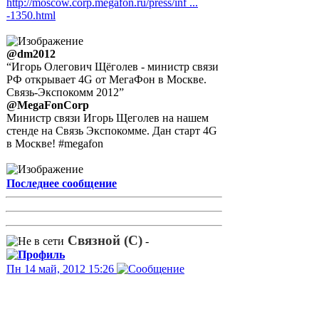
http://moscow.corp.megafon.ru/press/inf ...
-1350.html
@dm2012
“Игорь Олегович Щёголев - министр связи
РФ открывает 4G от МегаФон в Москве.
Связь-Экспокомм 2012”
@MegaFonCorp
Министр связи Игорь Щеголев на нашем
стенде на Связь Экспокомме. Дан старт 4G
в Москве! #megafon
Последнее сообщение
Связной (С)
-
Пн 14 май, 2012 15:26