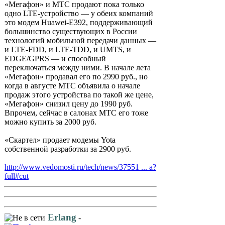
«Мегафон» и МТС продают пока только
одно LTE-устройство — у обеих компаний
это модем Huawei-E392, поддерживающий
большинство существующих в России
технологий мобильной передачи данных —
и LTE-FDD, и LTE-TDD, и UMTS, и
EDGE/GPRS — и способный
переключаться между ними. В начале лета
«Мегафон» продавал его по 2990 руб., но
когда в августе МТС объявила о начале
продаж этого устройства по такой же цене,
«Мегафон» снизил цену до 1990 руб.
Впрочем, сейчас в салонах МТС его тоже
можно купить за 2000 руб.
«Скартел» продает модемы Yota
собственной разработки за 2900 руб.
http://www.vedomosti.ru/tech/news/37551 ... a?
full#cut
Erlang
-