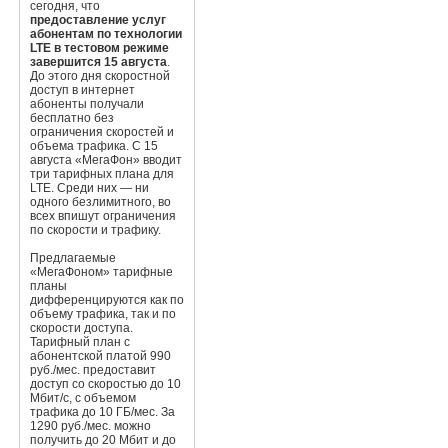
сегодня, что
предоставление услуг
абонентам по технологии
LTE в тестовом режиме
завершится 15 августа
.
До этого дня скоростной
доступ в интернет
абоненты получали
бесплатно без
ограничения скоростей и
объема трафика. С 15
августа «МегаФон» вводит
три тарифных плана для
LTE. Среди них — ни
одного безлимитного, во
всех впишут ограничения
по скорости и трафику.
Предлагаемые
«МегаФоном» тарифные
планы
дифференцируются как по
объему трафика, так и по
скорости доступа.
Тарифный план с
абонентской платой 990
руб./мес. предоставит
доступ со скоростью до 10
Мбит/с, с объемом
трафика до 10 ГБ/мес. За
1290 руб./мес. можно
получить до 20 Мбит и до