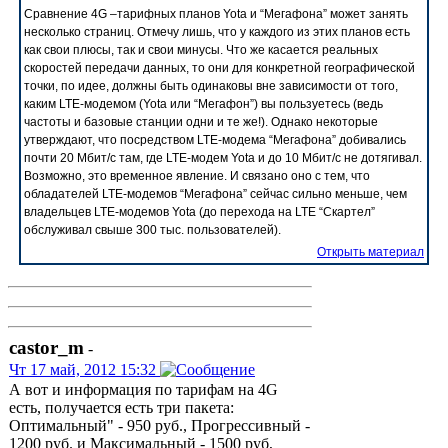
Сравнение 4G –тарифных планов Yota и “Мегафона” может занять
несколько страниц. Отмечу лишь, что у каждого из этих планов есть
как свои плюсы, так и свои минусы. Что же касается реальных
скоростей передачи данных, то они для конкретной географической
точки, по идее, должны быть одинаковы вне зависимости от того,
каким LTE-модемом (Yota или “Мегафон”) вы пользуетесь (ведь
частоты и базовые станции одни и те же!). Однако некоторые
утверждают, что посредством LTE-модема “Мегафона” добивались
почти 20 Мбит/c там, где LTE-модем Yota и до 10 Мбит/c не дотягивал.
Возможно, это временное явление. И связано оно с тем, что
обладателей LTE-модемов “Мегафона” сейчас сильно меньше, чем
владельцев LTE-модемов Yota (до перехода на LTE “Скартел”
обслуживал свыше 300 тыс. пользователей).
Открыть материал
castor_m
-
Чт 17 май, 2012 15:32
А вот и информация по тарифам на 4G
есть, получается есть три пакета:
Оптимальный" - 950 руб., Прогрессивный -
1200 руб. и Максимальный - 1500 руб,