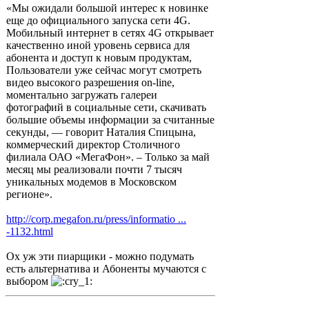
«Мы ожидали большой интерес к новинке
еще до официального запуска сети 4G.
Мобильный интернет в сетях 4G открывает
качественно иной уровень сервиса для
абонента и доступ к новым продуктам,
Пользователи уже сейчас могут смотреть
видео высокого разрешения on-line,
моментально загружать галереи
фотографий в социальные сети, скачивать
большие объемы информации за считанные
секунды, — говорит Наталия Спицына,
коммерческий директор Столичного
филиала ОАО «МегаФон». – Только за май
месяц мы реализовали почти 7 тысяч
уникальных модемов в Московском
регионе».
http://corp.megafon.ru/press/informatio ...
-1132.html
Ох уж эти пиарщики - можно подумать
есть альтернатива и Абоненты мучаются с
выбором