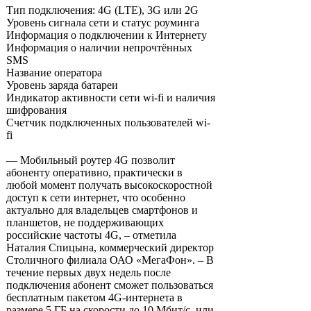
Тип подключения: 4G (LTE), 3G или 2G
Уровень сигнала сети и статус роуминга
Информация о подключении к Интернету
Информация о наличии непрочтённых
SMS
Название оператора
Уровень заряда батареи
Индикатор активности сети wi-fi и наличия
шифрования
Счетчик подключенных пользователей wi-
fi
— Мобильный роутер 4G позволит
абоненту оперативно, практически в
любой момент получать высокоскоростной
доступ к сети интернет, что особенно
актуально для владельцев смартфонов и
планшетов, не поддерживающих
российские частоты 4G, – отметила
Наталия Спицына, коммерческий директор
Столичного филиала ОАО «МегаФон». – В
течение первых двух недель после
подключения абонент сможет пользоваться
бесплатным пакетом 4G-интернета в
размере 5 ГБ на скорости до 10 Мбит/с, или