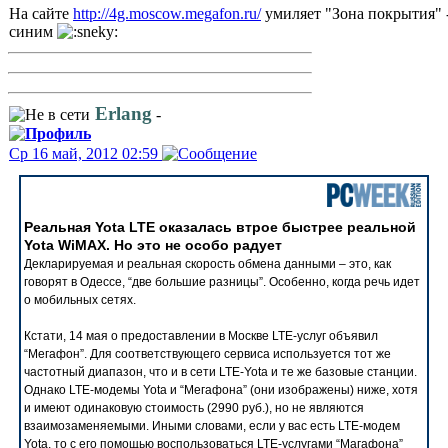
На сайте
http://4g.moscow.megafon.ru/
умиляет "Зона покрытия" 
синим
Erlang
-
Ср 16 май, 2012 02:59
Реальная Yota LTE оказалась втрое быстрее реальной
Yota WiMAX. Но это не особо радует
Декларируемая и реальная скорость обмена данными – это, как
говорят в Одессе, “две большие разницы”. Особенно, когда речь идет
о мобильных сетях.
Кстати, 14 мая о предоставлении в Москве LTE-услуг объявил
“Мегафон”. Для соответствующего сервиса используется тот же
частотный диапазон, что и в сети LTE-Yota и те же базовые станции.
Однако LTE-модемы Yota и “Мегафона” (они изображены) ниже, хотя
и имеют одинаковую стоимость (2990 руб.), но не являются
взаимозаменяемыми. Иными словами, если у вас есть LTE-модем
Yota, то с его помощью воспользоваться LTE-услугами “Магафона”