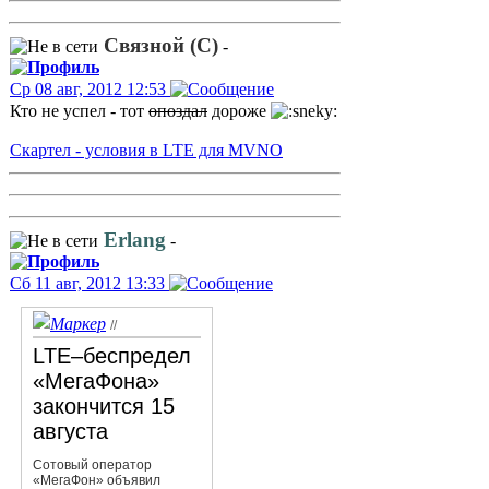
Связной (С)
-
Ср 08 авг, 2012 12:53
Кто не успел - тот
опоздал
дороже
Скартел - условия в LTE для MVNO
Erlang
-
Сб 11 авг, 2012 13:33
//
LTE–беспредел
«МегаФона»
закончится 15
августа
Сотовый оператор
«МегаФон» объявил