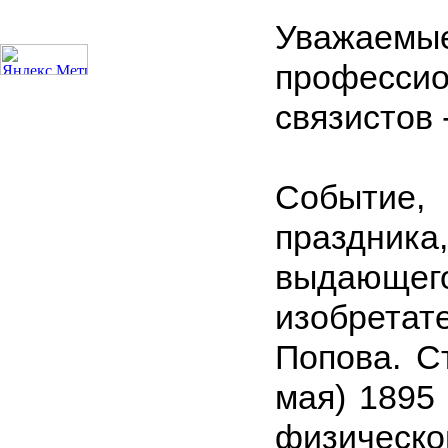
Уважаемы
профессио
связистов 
Событие,
праздник
выдающе
изобрета
Попова. С
мая) 1895
физическо