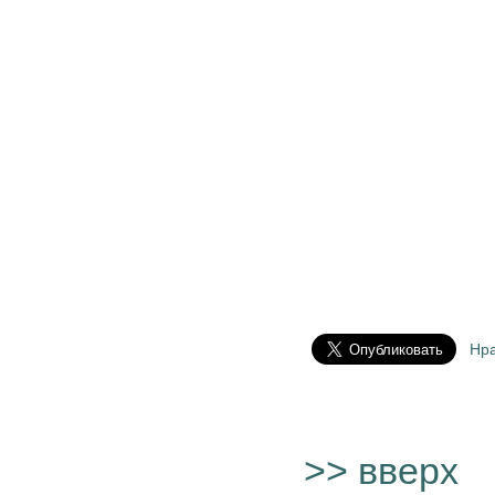
Нр
>> вверх