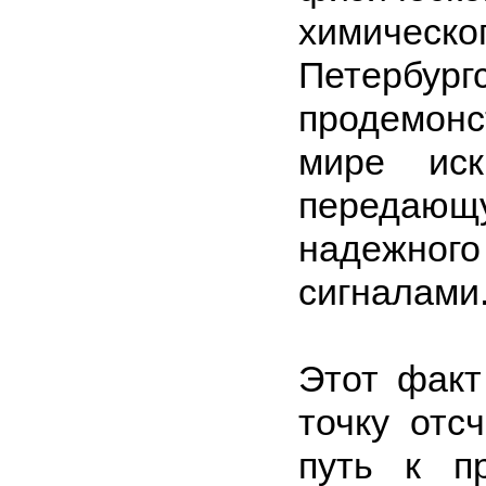
химическ
Петербург
продемонс
мире иск
передающу
надежно
сигналами
Этот факт
точку отс
путь к п