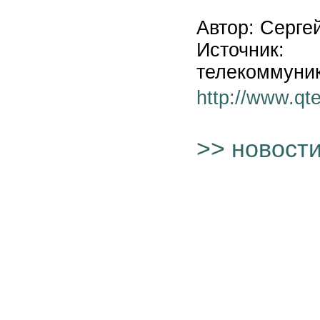
Автор: Серге
Источни
телекоммуник
http://www.qt
>> новост