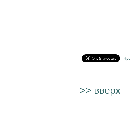
Нр
>> вверх