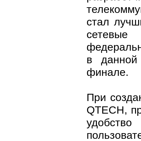
телекомм
стал лучш
сетевые 
федеральн
в данной
финале.
При созда
QTECH, пр
удобств
пользоват