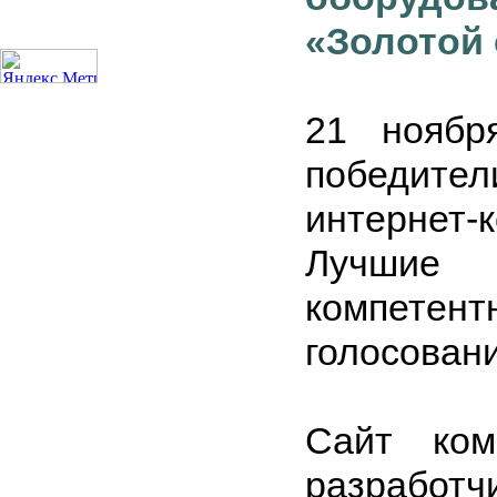
«Золотой 
21 ноябр
победите
интернет-
Лучшие
компете
голосован
Сайт ком
разработч