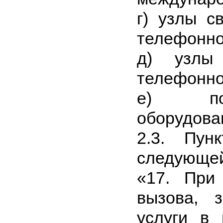
г) узлы с
телефонно
д) узлы 
телефонно
е) поль
оборудова
2.3. Пун
следующей
«17. При
вызова, 
услуги в 