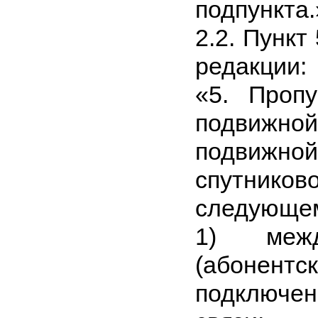
подпункта.
2.2. Пункт
редакции:
«5. Проп
подвижн
подвижно
спутников
следующем
1) межд
(абоне
подключе