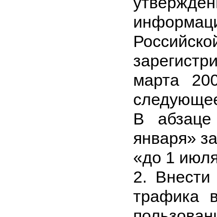
утвержде
информа
Российско
зарегист
марта 20
следующее
В абзаце
января» з
«до 1 июля
2. Внести
трафика 
пользова