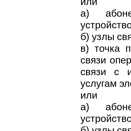
или
а) абоне
устройство
б) узлы св
в) точка 
связи опе
связи с 
услугам эл
или
а) абоне
устройство
б) узлы св