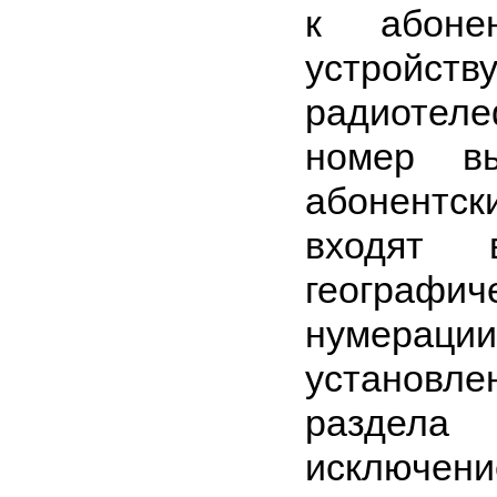
к абонен
устройств
радиотеле
номер вы
абонентс
входят 
географ
нумерац
установл
раздела
исключен