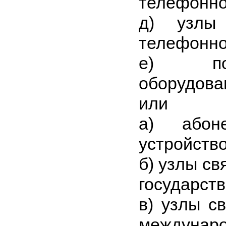
телефонно
д) узлы 
телефонно
е) поль
оборудова
или
а) абоне
устройство
б) узлы св
государств
в) узлы с
междунаро