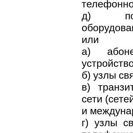
телефонно
д) поль
оборудова
или
а) абоне
устройство
б) узлы св
в) транз
сети (сете
и междуна
г) узлы с