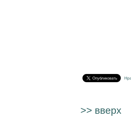
Нр
>> вверх