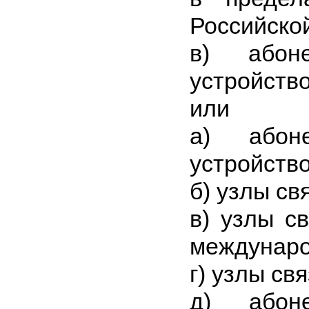
Российско
в) абоне
устройство
или
а) абоне
устройство
б) узлы св
в) узлы с
междунаро
г) узлы св
д) абоне