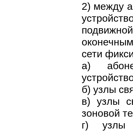
2) между 
устройс
подвижно
оконечным
сети фикс
а) абоне
устройство
б) узлы св
в) узлы с
зоновой т
г) узлы 