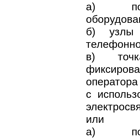
а) поль
оборудова
б) узлы 
телефонно
в) точ
фиксиров
оператора
с использ
электросвя
или
а) поль