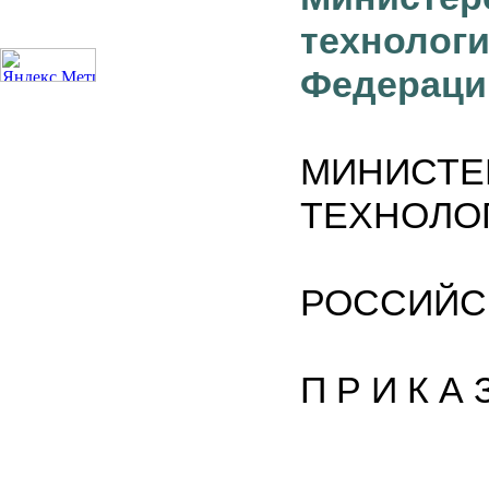
технол
Федерации
МИНИСТ
ТЕХНОЛО
РОССИЙС
П Р И К А 