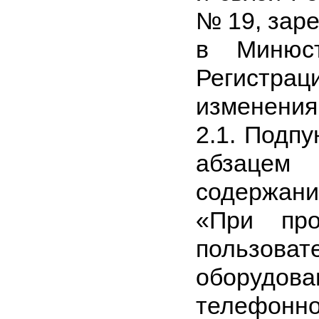
№ 19, зар
в Минюс
Регистр
изменения
2.1. Подпу
абзацем 
содержани
«При про
пользов
оборудова
телефонно