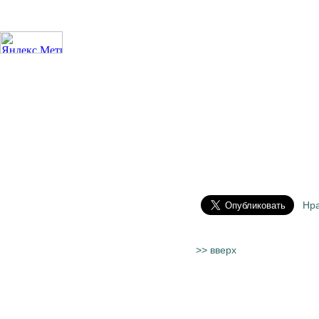
Нр
>> вверх