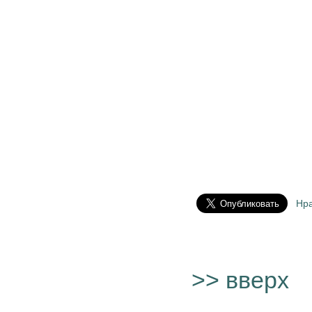
Нр
>> вверх