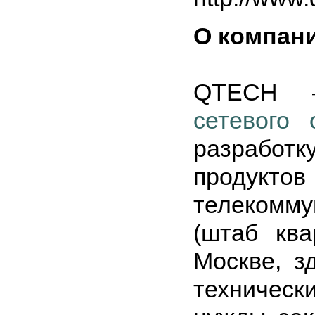
О компан
QTECH –
сетевого 
разработ
продукт
телекомм
(штаб ква
Москве, з
техническ