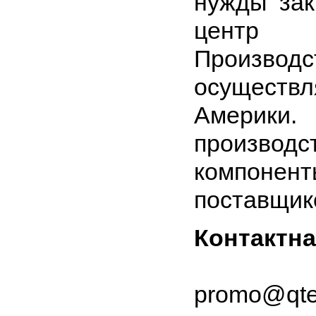
нужды зак
центр 
Произво
осущест
Америки
произво
компон
поставщик
Контактн
promo@qte