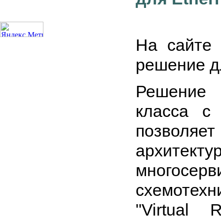
На сайте
решение дл
Решени
класса с
позволя
архите
многосе
схемотехн
"Virtual 