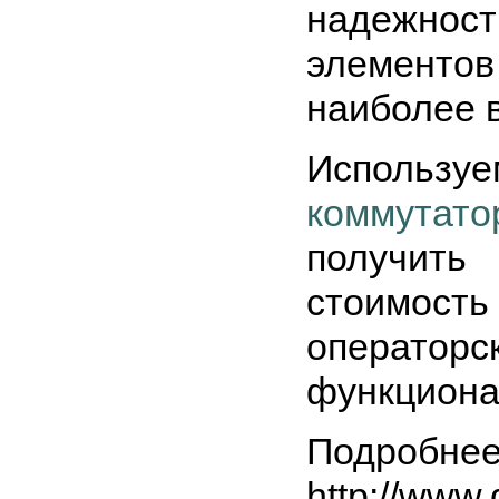
надежно
элементов
наиболее 
Использу
коммутато
получит
стоимос
оператор
функциона
Подробнее
http://www.