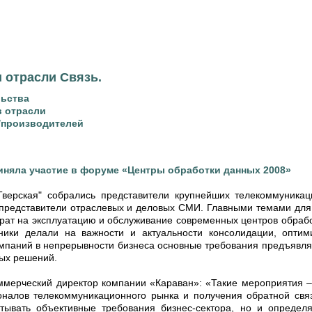
 отрасли Связь.
льства
в отрасли
/производителей
иняла участие в форуме «Центры обработки данных 2008»
Тверская" собрались представители крупнейших телекоммуника
 представители отраслевых и деловых СМИ. Главными темами для 
трат на эксплуатацию и обслуживание современных центров обраб
ники делали на важности и актуальности консолидации, оптим
мпаний в непрерывности бизнеса основные требования предъявляю
ых решений.
ммерческий директор компании «Караван»: «Такие мероприятия 
налов телекоммуникационного рынка и получения обратной связи
итывать объективные требования бизнес-сектора, но и опреде