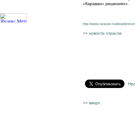
«Караван» решениях».
http://www.caravan.ru/about/press
>> новости отрасли
Нр
>> вверх