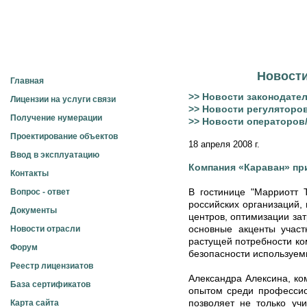
Электросвязь
Новости
Главная
>> Новости законодате
Лицензии на услуги связи
>> Новости регуляторо
Получение нумерации
>> Новости операторов
Проектирование объектов
18 апреля 2008 г.
Ввод в эксплуатацию
Компания «Караван» пр
Контакты
В гостинице "Марриотт 
Вопрос - ответ
российских организаций,
Документы
центров, оптимизации за
основные акценты участ
Новости отрасли
растущей потребности ко
Форум
безопасности используем
Реестр лицензиатов
Александра Алексина, ко
База сертификатов
опытом среди профессио
позволяет не только уч
Карта сайта