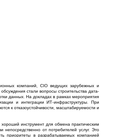
консалтинговые услуги в области связи
ционных компаний, CIO ведущих зарубежных и
обсуждения стали вопросы строительства дата-
отки данных. На докладах в рамках мероприятия
изации и интеграции ИТ-инфраструктуры. При
тся к отказоустойчивости, масштабируемости и
– хороший инструмент для обмена практическим
 непосредственно от потребителей услуг. Это
лять приоритеты в разрабатываемых компанией