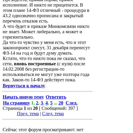
исполнение. И никто не прицепится. В
этом плане 14-ФЗ отличный - процедура в
43.2 однозначно прописана и закрытый
перечень отказов есть.
А что будет в приказе Минкомсвязи никто
не знает. Может либерально, а может и
горизонтально.
Да что-то чувство у меня есть, что и этот
законопроект снесут, 31 декабря перенесут
ФЗ-14 на год и будут думу думать.
Кстати, что-то никто пока не сказал, что
сети,
вновь построенные
(с нуля) после
14.02.2008 без регистрации-то
использоваться не могут уже полтора года
как. Закон-то 14-ФЗ действует пока.
Вернуться к началу
Начать новую тему
Ответить
На страницу
1
,
2
,
3
,
4
,
5
...
20
След.
Страница
1
из
20
[ Сообщений: 397 ]
Пред. тема
|
След. тема
Сейчас этот форум просматривают: нет