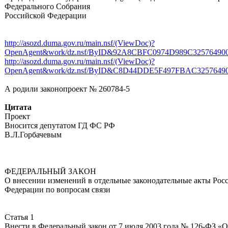
Федерального Собрания
Российской Федерации
http://asozd.duma.gov.ru/main.nsf/(ViewDoc)?
OpenAgent&work/dz.nsf/ByID&92A8CBFC0974D989C32576490
http://asozd.duma.gov.ru/main.nsf/(ViewDoc)?
OpenAgent&work/dz.nsf/ByID&C8D44DDE5F497FBAC325764
А родили законопроект № 260784-5
Цитата
Проект
Вносится депутатом ГД ФС РФ
В.Л.Горбачевым
ФЕДЕРАЛЬНЫЙ ЗАКОН
О внесении изменений в отдельные законодательные акты Рос
Федерации по вопросам связи
Статья 1
Внести в Федеральный закон от 7 июля 2003 года № 126-ФЗ «О