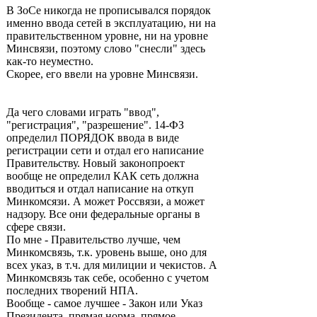
В ЗоСе никогда не прописывался порядок
именно ввода сетей в эксплуатацию, ни на
правительственном уровне, ни на уровне
Минсвязи, поэтому слово "снесли" здесь
как-то неуместно.
Скорее, его ввели на уровне Минсвязи.
Да чего словами играть "ввод",
"регистрация", "разрешение". 14-ФЗ
определил ПОРЯДОК ввода в виде
регистрации сети и отдал его написание
Правительству. Новый законопроект
вообще не определил КАК сеть должна
вводиться и отдал написание на откуп
Минкомсязи. А может Россвязи, а может
надзору. Все они федеральные органы в
сфере связи.
По мне - Правительство лучше, чем
Минкомсвязь, т.к. уровень выше, оно для
всех указ, в т.ч. для милиции и чекистов. А
Минкомсвязь так себе, особенно с учетом
последних творений НПА.
Вообще - самое лучшее - Закон или Указ
Президента, прямая норма, прямое