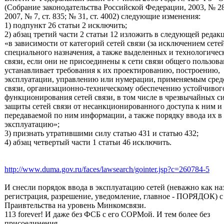
(Собрание законодательства Российской Федерации, 2003, № 28,
2007, № 7, ст. 835; № 31, ст. 4002) следующие изменения:
1) подпункт 26 статьи 2 исключить;
2) абзац третий части 2 статьи 12 изложить в следующей редак
«в зависимости от категорий сетей связи (за исключением сете
специального назначения, а также выделенных и технологичес
связи, если они не присоединены к сети связи общего пользова
устанавливает требования к их проектированию, построению,
эксплуатации, управлению или нумерации, применяемым сред
связи, организационно-техническому обеспечению устойчивог
функционирования сетей связи, в том числе в чрезвычайных с
защиты сетей связи от несанкционированного доступа к ним и
передаваемой по ним информации, а также порядку ввода их в
эксплуатацию»;
3) признать утратившими силу статью 431 и статью 432;
4) абзац четвертый части 1 статьи 46 исключить.
http://www.duma.gov.ru/faces/lawsearch/gointer.jsp?c=260784-5
И снесли порядок ввода в эксплуатацию сетей (неважно как на
регистрация, разрешение, уведомление, главное - ПОРЯДОК) с
Праивтельства на уровень Минкомсвязи.
113 forever! И даже без ФСБ с его СОРМой. И тем более без
присоединения.