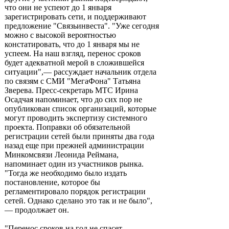
что они не успеют до 1 января
зарегистрировать сети, и поддерживают
предложение "Связьинвеста". "Уже сегодня
можно с высокой вероятностью
констатировать, что до 1 января мы не
успеем. На наш взгляд, перенос сроков
будет адекватной мерой в сложившейся
ситуации",— рассуждает начальник отдела
по связям с СМИ "МегаФона" Татьяна
Зверева. Пресс-секретарь МТС Ирина
Осадчая напоминает, что до сих пор не
опубликован список организаций, которые
могут проводить экспертизу системного
проекта. Поправки об обязательной
регистрации сетей были приняты два года
назад еще при прежней администрации
Минкомсвязи Леонида Реймана,
напоминает один из участников рынка.
"Тогда же необходимо было издать
постановление, которое бы
регламентировало порядок регистрации
сетей. Однако сделано это так и не было",
— продолжает он.
"Перенос сроков на год не спасет