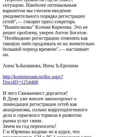
ситуацию. Наиболее оптимальным
вариантом мы считаем введение
уведомительного порядка регистрации
сетей",— говорит пресс-секретарь
"Вымпелкома" Ксения Корнеева. Это не
решит проблему, уверен Антон Богатов.
"Необходимо регистрацию отменять как
таковую либо продлевать ее на значительно
больший период времени",— настаивает
он.
Анна Ъ-Балашова, Инна Ъ-Ерохина
http://kommersant.ru/doc.aspx?
DocsID=1254468
И чего Связьинвест дергается?
В Думу уже внесен законопроект о
ликвидации регистрации сетей как
анахронизма, сильно коррупциогенного
дела и серьезного тормоза в развитии
рынка услуг связи.
Зачем на год переносить?
Г-н Юрченко видимо не в курсе, что