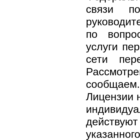
связи п
руководит
по вопро
услуги пе
сети пер
Рассмот
сообщаем.
Лицензии н
индивиду
действуют
указанног