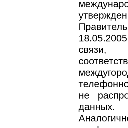
междуна
утверж
Правитель
18.05.200
связи,
соответст
междуго
телефонно
не распр
данных.
Аналогично