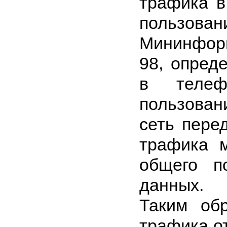
трафика в
пользова
Мининформ
98, опред
в телеф
пользова
сеть пере
трафика 
общего п
данных.
Таким обр
трафика от