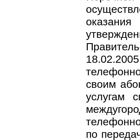
осуществ
оказания 
утверж
Правитель
18.02.200
телефонно
своим або
услугам с
междуго
телефонной
по переда