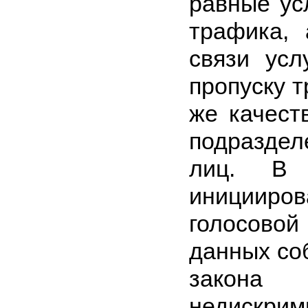
равные ус
трафика, 
связи усл
пропуску т
же качест
подразде
лиц. В 
иницииров
голосовой
данных со
закона
недискр