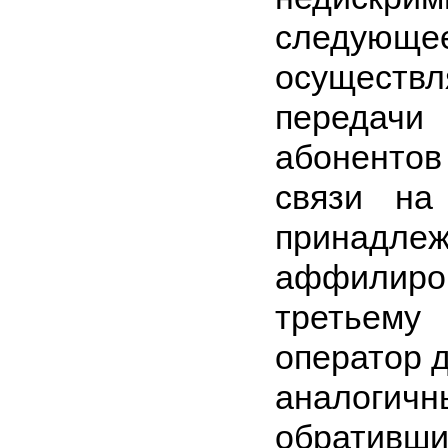
следующее
осущест
передач
абонентов
связи на
принадл
аффилир
третьему
оператор д
аналоги
обративш