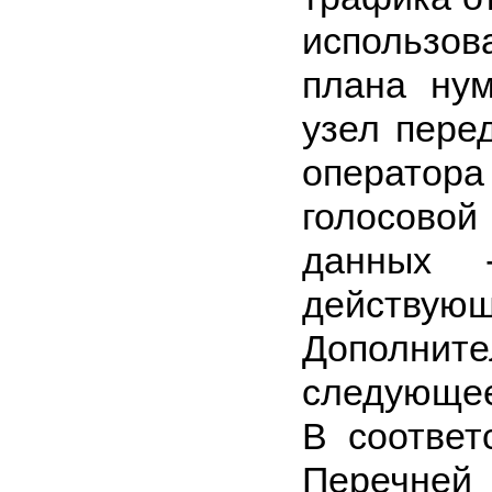
использо
плана нум
узел пере
операто
голосовой
данных 
действующ
Дополн
следующе
В соответ
Перечне