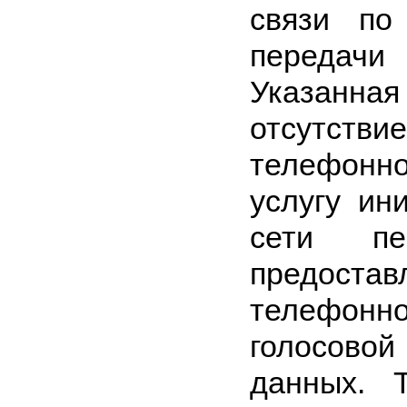
связи по
передач
Указанн
отсутст
телефонно
услугу ин
сети п
предостав
телефон
голосово
данных. 